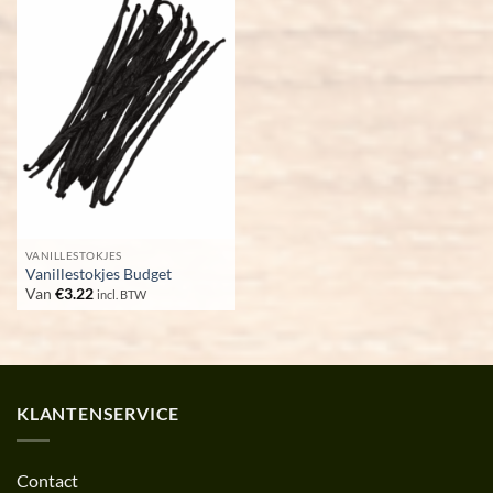
VANILLESTOKJES
Vanillestokjes Budget
Van
€
3.22
incl. BTW
KLANTENSERVICE
Contact