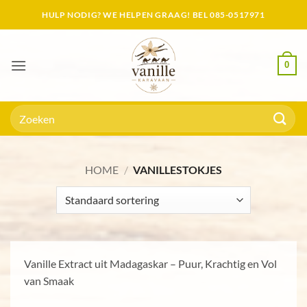
Skip
HULP NODIG? WE HELPEN GRAAG! BEL 085-0517971
to
content
0
Zoeken
naar:
HOME
/
VANILLESTOKJES
Vanille Extract uit Madagaskar – Puur, Krachtig en Vol
van Smaak