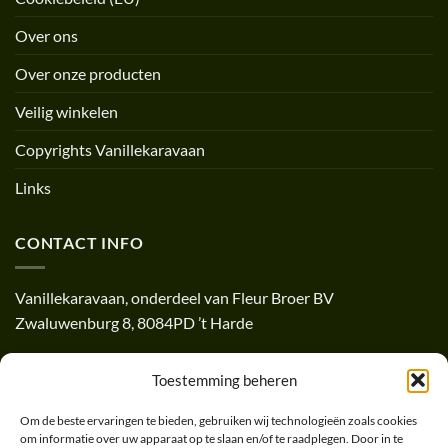
Over ons
Over onze producten
Veilig winkelen
Copyrights Vanillekaravaan
Links
CONTACT INFO
Vanillekaravaan, onderdeel van Fleur Broer BV
Zwaluwenburg 8, 8084PD ’t Harde
Telefoon: +31 (0)85-0517971
Toestemming beheren
(Ma-Vr tussen 09.00 en 17.00)
Om de beste ervaringen te bieden, gebruiken wij technologieën zoals cookies
E-mailadres: info@vanillekaravaan.nl
om informatie over uw apparaat op te slaan en/of te raadplegen. Door in te