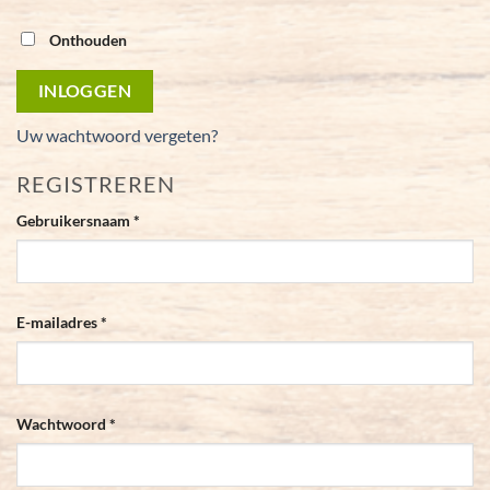
Onthouden
INLOGGEN
Uw wachtwoord vergeten?
REGISTREREN
Vereist
Gebruikersnaam
*
Vereist
E-mailadres
*
Vereist
Wachtwoord
*